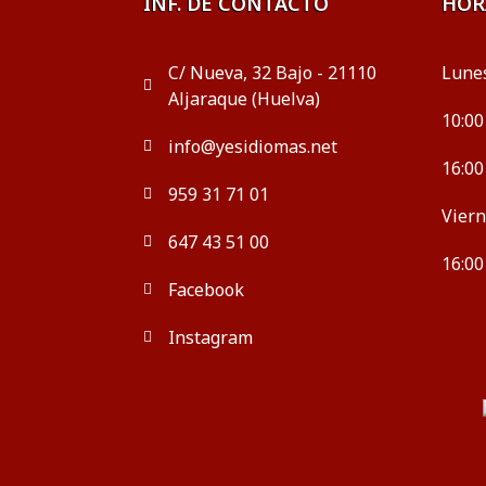
INF. DE CONTACTO
HOR
C/ Nueva, 32 Bajo - 21110
Lunes
Aljaraque (Huelva)
10:00
info@yesidiomas.net
16:00
959 31 71 01
Viern
647 43 51 00
16:00
Facebook
Instagram