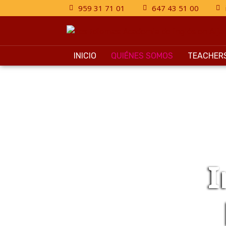
959 31 71 01
647 43 51 00
INICIO
QUIÉNES SOMOS
TEACHER
I