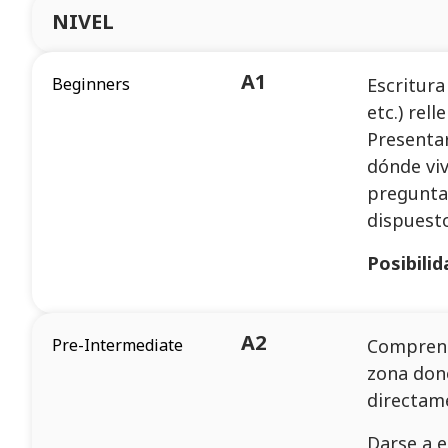
NIVEL
A1
Beginners
Escritura
etc.) rel
Presentar
dónde viv
preguntas
dispuesto
Posibili
A2
Pre-Intermediate​
Comprensi
zona done
directame
Darse a e