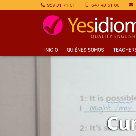
959 31 71 01
647 43 51 00
INICIO
QUIÉNES SOMOS
TEACHER
Cur