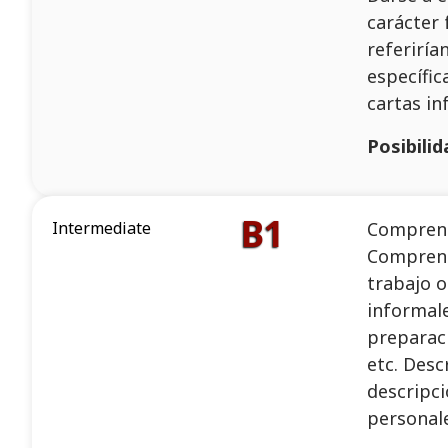
carácter 
referiría
específic
cartas in
Posibili
B1
Intermediate
Comprensi
Comprensi
trabajo o
informale
preparaci
etc. Desc
descripci
personale